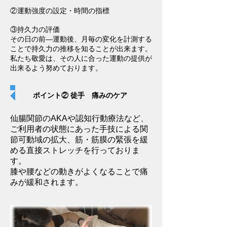
②運動強度の設定・時間の指標
③持久力の評価
その日の前―運動後、月毎の変化を計測する
ことで持久力の推移を知ることが出来ます。
私たち敬愛は、その人に合った運動の提供が
出来るよう努めております。
ポイント② 徒手 痛みのケア
仙腸関節のAKAや認知行動療法など、
ご利用者の状態にあった手技による関
節可動域の拡大、筋・筋膜の緊張を緩
める直接ストレッチを行っておりま
す。
​膝や腰などの動きがよくなることで痛
みが緩和されます。