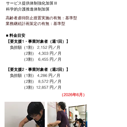
サービス提供体制強化加算Ⅲ
​科学的介護推進体制加算
高齢者虐待防止措置実施の有無：基準型
業務継続計画策定の有無：基準型
■ 料金目安
【要支援1・事業対象者（週1回）】
負担額（1割） 2,152 円／月
（2割） 4,303 円／月
（3割） 6,455 円／月
【​要支援2・事業対象者（週2回）】
負担額（1割） 4,286 円／月​
（2割） 8,572 円／月
（3割）12,857 円／月
（2026年6月）