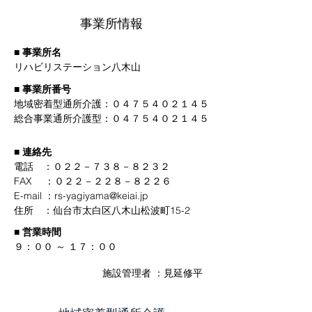
事業所情報
■ 事業所名
リハビリステーション八木山
■ 事業所番号
地域密着型通所介護：０４７５４０２１４５
総合事業通所介護型：０４７５４０２１４５
■ 連絡先
電話 ：
０２２－７３８－８２３２
FAX ：０２２－２２８－８２２６
E-mail
：
rs-yagiyama@keiai.jp
​住所 ：仙台市太白区八木山松波町15-2
■ 営業時間
９：００ ～ １７：００
施設管理者 ：見延修平