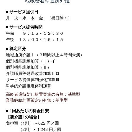
地域密着型通所介護
​■ サービス提供日
月・火・水・木・金 （祝日除く）
■ サービス提供時間
午前 ９：１５～１２：３０
午後 １３：００～１６：１５
■ 算定区分
地域通所介護Ⅰ（３時間以上４時間未満）
個別機能訓練加算（Ⅰ）イ
個別機能訓練加算（Ⅱ）
介護職員等処遇改善加算Ⅱロ
サービス提供体制強化加算Ⅲ
​科学的介護推進体制加算
高齢者虐待防止措置実施の有無：基準型
業務継続計画策定の有無：基準型
■ 1回あたりの料金目安
【要介護1の場合】
負担額（1割） ～622 円／回
（2割）～1,243 円／回