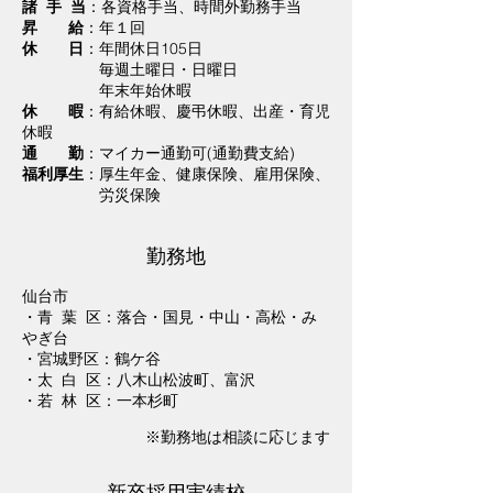
諸 手 当
：各資格手当、時間外勤務手当
昇 給
：年１回
休 日
：年間休日105日
毎週土曜日・日曜日
年末年始休暇
休 暇
：有給休暇、慶弔休暇、出産・育児
休暇
通 勤
：マイカー通勤可(通勤費支給)
福利厚生
：厚生年金、健康保険、雇用保険、
労災保険
勤務地
仙台市
・青 葉 区：落合・国見・中山・高松・み
やぎ台
・宮城野区：鶴ケ谷
・太 白 区：八木山松波町、富沢
・若 林 区：一本杉町
※勤務地は相談に応じます
新卒採用実績校