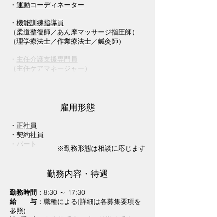
・
運動コーディネーター
・
機能訓練指導員
（柔道整復師／あん摩マッサージ指圧師）
（理学療法士／作業療法士／鍼灸師）
・
主任介護支援専門員
​（主任ケアマネージャー）
​雇用形態
・正社員
・契約社員
・パート
※勤務形態は相談に応じます
勤務内容・待遇
勤務時間
：8:30 ～ 17:30
給 与
：職種による(詳細は各募集要項を
参照)