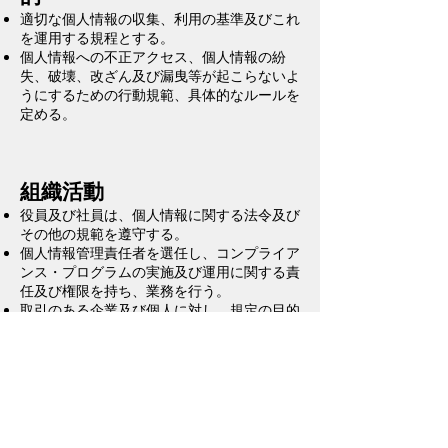
適切な個人情報の収集、利用の基準及びこれ
を運用する規程とする。
個人情報への不正アクセス、個人情報の紛
失、破壊、改ざん及び漏曳等が起こらないよ
うにするための行動規範、具体的なルールを
定める。
組織活動
役員及び社員は、個人情報に関する法令及び
その他の規範を遵守する。
個人情報管理責任者を選任し、コンプライア
ンス・プログラムの実施及び運用に関する責
任及び権限を持ち、業務を行う。
取引のある企業及び個人に対し、規定の目的
達成のための協力を要請する。
個人情報保護方針は、当社のインターネッ
ト・ホームページにより、
（URL=
https://www.keiai-sendai.com
）、会
社案内、事業所案内等に記載することによ
り、いつでも閲覧可能な状態とする。
コンプライアンス・プログラムは継続的に改