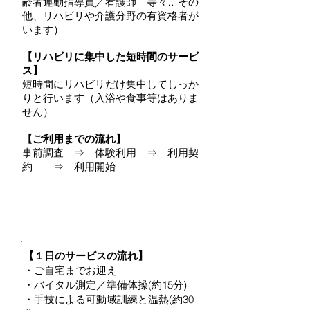
齢者運動指導員／看護師 等々…その
他、リハビリや介護分野の有資格者が
います）
【リハビリに集中した短時間のサービ
ス】
短時間にリハビリだけ集中してしっか
りと行います（入浴や食事等はありま
せん）
【ご利用までの流れ】
事前調査 ⇒ 体験利用 ⇒ 利用契
約 ⇒ 利用開始
３時間～ のサービス
（通所介護型サ
ービス／地域密着型通所介護）
【１日のサービスの流れ】
・ご自宅までお迎え
・バイタル測定／準備体操(約15分)
・手技による可動域訓練と温熱(約30