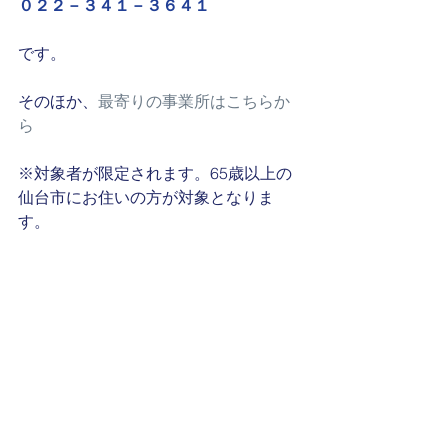
０２２－３４１－３６４１
です。
そのほか、
最寄りの事業所はこちらか
ら
※対象者が限定されます。65歳以上の
仙台市にお住いの方が対象となりま
す。
それ以外の方は、最寄りの地域包括支
援センターにご相談するとよいかもし
れません。
では、寒い冬を敬愛の手技で乗り切り
ましょう！