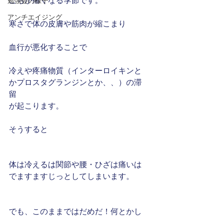
こちが痛くなる季節です。
勉強会の様子
アンチエイジング
寒さで体の皮膚や筋肉が縮こまり
血行が悪化することで
冷えや疼痛物質（インターロイキンと
かプロスタグランジンとか、、）の滞
留
が起こります。
そうすると
体は冷えるは関節や腰・ひざは痛いは
でますますじっとしてしまいます。
でも、このままではだめだ！何とかし