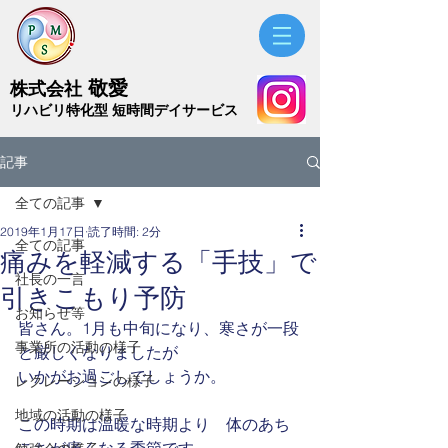
敬愛
株式会社
​リハビリ特化型 短時間デイサービス
記事
全ての記事
2019年1月17日
読了時間: 2分
全ての記事
痛みを軽減する「手技」で
社長の一言
引きこもり予防
お知らせ等
皆さん。1月も中旬になり、寒さが一段
事業所の活動の様子
と厳しくなりましたが
いかがお過ごしでしょうか。
レクレーションの様子
地域の活動の様子
この時期は温暖な時期より　体のあち