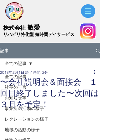
敬愛
株式会社
​リハビリ特化型 短時間デイサービス
記事
全ての記事
2018年2月1日
読了時間: 2分
全ての記事
〜会社説明会＆面接会 １
社長の一言
回目終了しました〜次回は
お知らせ等
３月を予定！
事業所の活動の様子
レクレーションの様子
地域の活動の様子