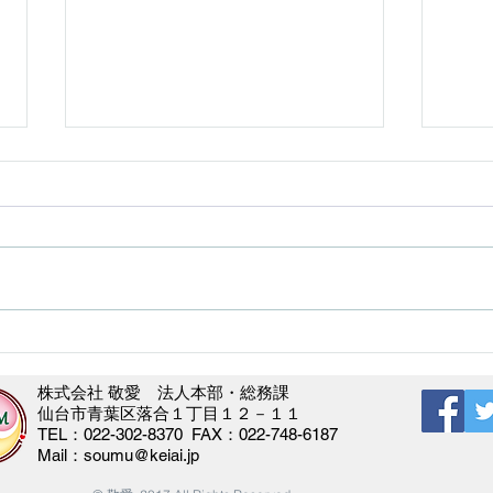
「若林区福祉のまちづくりミ
リハ
ーティング」にて事例紹介を
て体
株式会社 敬愛 法人本部・総務課
行いました！
​仙台市青葉区落合１丁目１２－１１
​TEL：022-302-8370 FAX：022-748-6187
Mail：
soumu@keiai.jp