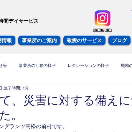
愛
短時間デイサービス
instagram
用情報
事業所のご案内
敬愛のサービス
ブログ
せ等
事業所の活動の様子
レクレーションの様子
地域
日
読了時間: 1分
グ
て、災害に対する備えに
た。
ングランツ高松の前村です。