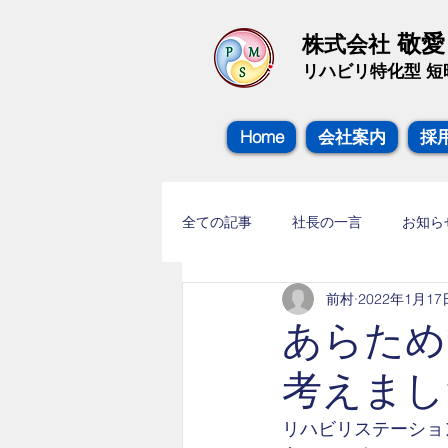
敬
株式会社
​リハビリ特化型 
Home
会社案内
採
全ての記事
社長の一言
お知ら
前村
2022年1月17
勉強会の様子
アンチエイジン
あらため
考えまし
リハビリステーショ