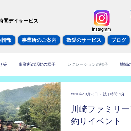
愛
短時間デイサービス
instagram
用情報
事業所のご案内
敬愛のサービス
ブログ
せ等
事業所の活動の様子
レクレーションの様子
地域
グ
2018年10月25日
読了時間: 1分
川崎ファミリー
釣りイベント