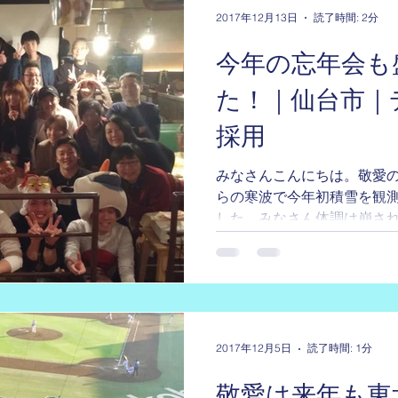
2017年12月13日
読了時間: 2分
今年の忘年会も
た！｜仙台市｜
採用
みなさんこんにちは。敬愛の
らの寒波で今年初積雪を観
した。みなさん体調は崩され
て、敬愛では先週の土曜日に
スタッフメインの総勢４０名
2017年12月5日
読了時間: 1分
敬愛は来年も東