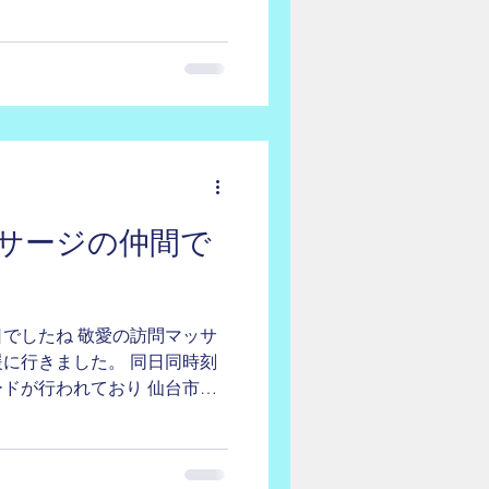
普段会えないスタッフ同士の
ました。...
サージの仲間で
でしたね 敬愛の訪問マッサ
に行きました。 同日同時刻
ドが行われており 仙台市全
 ^ テーブルがあるので 飲み
応援ができるので...