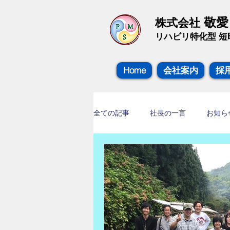
敬
株式会社
​リハビリ特化型 
Home
会社案内
採
全ての記事
社長の一言
お知ら
勉強会の様子
アンチエイジン