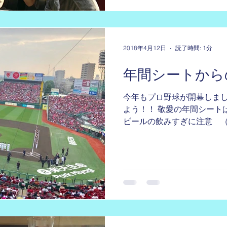
2018年4月12日
読了時間: 1分
年間シートから
今年もプロ野球が開幕しまし
よう！！ 敬愛の年間シート
ビールの飲みすぎに注意 （^
者も大歓迎です。 応募して
otoiawase@keiai.jp まで