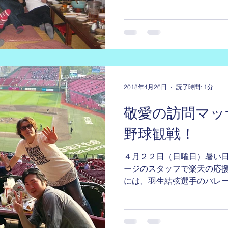
ンの発表をします。 また、
交流もあり楽しい会となってい
2018年4月26日
読了時間: 1分
敬愛の訪問マッ
野球観戦！
４月２２日（日曜日）暑い日
ージのスタッフで楽天の応援
には、羽生結弦選手のパレー
体が盛り上がっていました ^
物、食べ物をテーブルに置いて